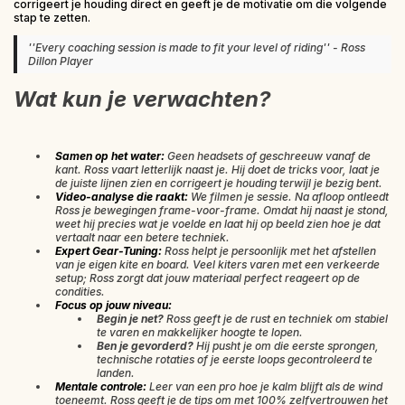
corrigeert je houding direct en geeft je de motivatie om die volgende
stap te zetten.
''Every coaching session is made to fit your level of riding'' - Ross
Dillon Player
Wat kun je verwachten?
Samen op het water:
Geen headsets of geschreeuw vanaf de
kant. Ross vaart letterlijk naast je. Hij doet de tricks voor, laat je
de juiste lijnen zien en corrigeert je houding terwijl je bezig bent.
Video-analyse die raakt:
We filmen je sessie. Na afloop ontleedt
Ross je bewegingen frame-voor-frame. Omdat hij naast je stond,
weet hij precies wat je voelde en laat hij op beeld zien hoe je dat
vertaalt naar een betere techniek.
Expert Gear-Tuning:
Ross helpt je persoonlijk met het afstellen
van je eigen kite en board. Veel kiters varen met een verkeerde
setup; Ross zorgt dat jouw materiaal perfect reageert op de
condities.
Focus op jouw niveau:
Begin je net?
Ross geeft je de rust en techniek om stabiel
te varen en makkelijker hoogte te lopen.
Ben je gevorderd?
Hij pusht je om die eerste sprongen,
technische rotaties of je eerste loops gecontroleerd te
landen.
Mentale controle:
Leer van een pro hoe je kalm blijft als de wind
toeneemt. Ross geeft je de tips om met 100% zelfvertrouwen het