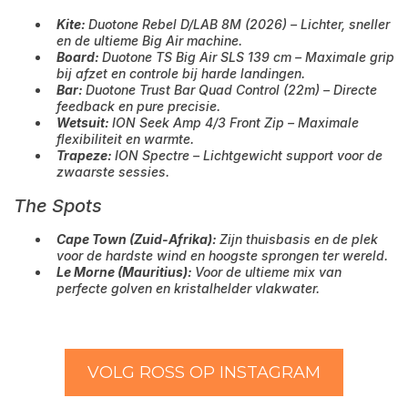
Kite:
Duotone Rebel D/LAB 8M (2026) – Lichter, sneller
en de ultieme Big Air machine.
Board:
Duotone TS Big Air SLS 139 cm – Maximale grip
bij afzet en controle bij harde landingen.
Bar:
Duotone Trust Bar Quad Control (22m) – Directe
feedback en pure precisie.
Wetsuit:
ION Seek Amp 4/3 Front Zip – Maximale
flexibiliteit en warmte.
Trapeze:
ION Spectre – Lichtgewicht support voor de
zwaarste sessies.
The Spots
Cape Town (Zuid-Afrika):
Zijn thuisbasis en de plek
voor de hardste wind en hoogste sprongen ter wereld.
Le Morne (Mauritius):
Voor de ultieme mix van
perfecte golven en kristalhelder vlakwater.
VOLG ROSS OP INSTAGRAM